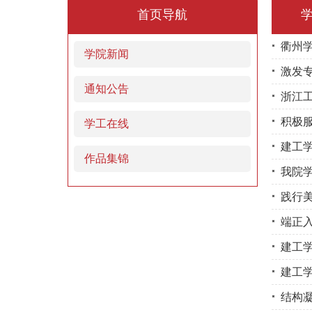
首页导航
衢州
学院新闻
激发专
通知公告
浙江
积极
学工在线
建工
作品集锦
我院
践行
端正
建工学
建工学
结构