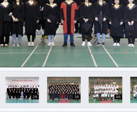
2/6
3/6
4/6