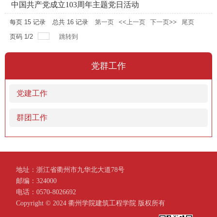
中国共产党成立103周年主题党日活动
每页
15
记录
总共
16
记录
第一页
<<上一页
下一页>>
尾页
页码
1
/
2
跳转到
党群工作
党建工作
群团工作
地址：浙江省衢州市九华北大道78号
邮编：324000
电话：0570-8026692
Copyright ©️ 2024 衢州学院建筑工程学院 版权所有