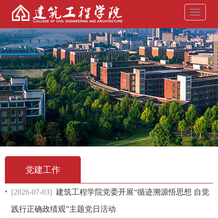
导
航
菜
单
党建工作
[2026-07-03]
建筑工程学院党委开展“循迹溯源悟思想 自觉
践行正确政绩观”主题党日活动