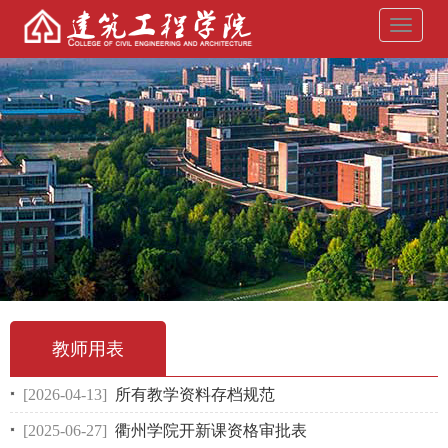
导
航
菜
单
教师用表
[2026-04-13]
所有教学资料存档规范
[2025-06-27]
衢州学院开新课资格审批表