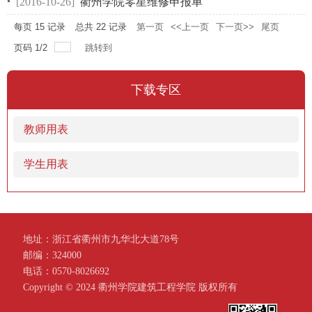
[2016-10-26]
衢州学院零星维修申报单
每页
15
记录
总共
22
记录
第一页
<<上一页
下一页>>
尾页
页码
1
/
2
跳转到
下载专区
教师用表
学生用表
地址：浙江省衢州市九华北大道78号
邮编：324000
电话：0570-8026692
Copyright ©️ 2024 衢州学院建筑工程学院 版权所有