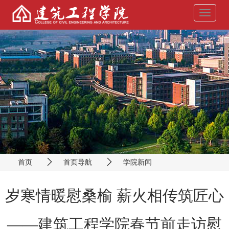
导
航
菜
单
首页
首页导航
学院新闻
岁寒情暖慰桑榆 薪火相传筑匠心
——建筑工程学院春节前走访慰