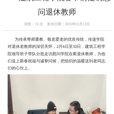
问退休教师
浏览：
74
次 发布日期：2026年02月12日
为传承尊师重教、敬老爱老的优良传统，传递学院
对退休老教师的深切关怀，
月
日至
日，建筑工程学
2
6
10
院领导班子带队分批走访慰问学院在衢退休教师，为他
们送上新春祝福与诚挚问候，把组织的温暖送到老同志
们的心坎上。