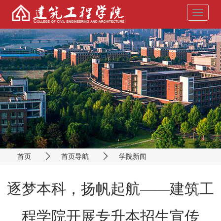
导
航
菜
单
首页
首页导航
学院新闻
逐梦本科，扬帆起航——建筑工
程学院开展专升本招生宣传